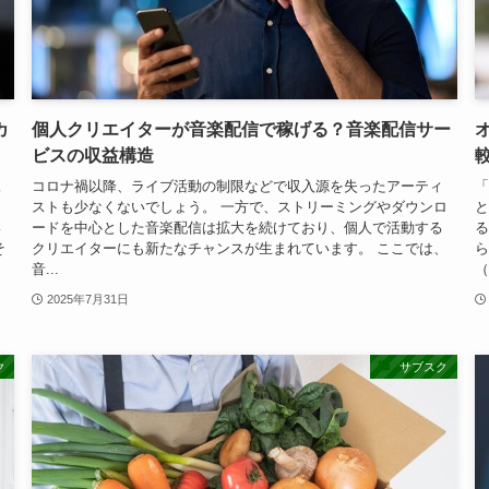
カ
個人クリエイターが音楽配信で稼げる？音楽配信サー
ビスの収益構造
像
コロナ禍以降、ライブ活動の制限などで収入源を失ったアーティ
「
、
ストも少なくないでしょう。 一方で、ストリーミングやダウンロ
と
い
ードを中心とした音楽配信は拡大を続けており、個人で活動する
る
そ
クリエイターにも新たなチャンスが生まれています。 ここでは、
ら
音...
（.
2025年7月31日
ク
サブスク