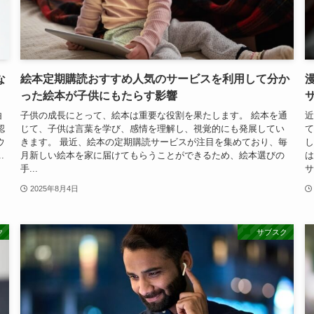
な
絵本定期購読おすすめ人気のサービスを利用して分か
った絵本が子供にもたらす影響
由
子供の成長にとって、絵本は重要な役割を果たします。 絵本を通
近
認
じて、子供は言葉を学び、感情を理解し、視覚的にも発展してい
て
ウ
きます。 最近、絵本の定期購読サービスが注目を集めており、毎
し
.
月新しい絵本を家に届けてもらうことができるため、絵本選びの
は
手...
サ
2025年8月4日
ク
サブスク