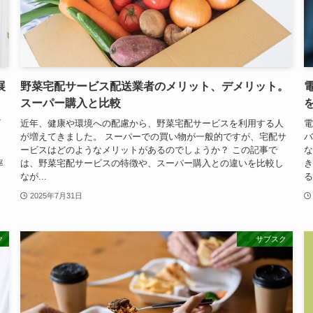
展
野菜宅配サービス配送業者のメリット、デメリット。
スーパー購入と比較
ビ
近年、健康や環境への配慮から、野菜宅配サービスを利用する人
電
が増えてきました。 スーパーでの買い物が一般的ですが、宅配サ
バ
き
ービスはどのようなメリットがあるのでしょうか？ この記事で
な
率
は、野菜宅配サービスの特徴や、スーパー購入との違いを比較し
き
なが...
る.
2025年7月31日
ク
サブスク