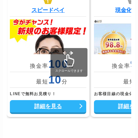
スピードペイ
現金化ベ
100
9
換金率
%
換金率
10
最短
分
最短
LINEで無料お見積り！
お客様目線の現金化サ
詳細を見る
詳細を