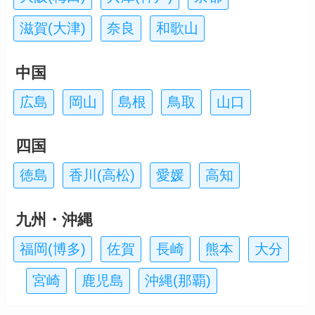
滋賀(大津)
奈良
和歌山
中国
広島
岡山
島根
鳥取
山口
四国
徳島
香川(高松)
愛媛
高知
九州・沖縄
福岡(博多)
佐賀
長崎
熊本
大分
宮崎
鹿児島
沖縄(那覇)