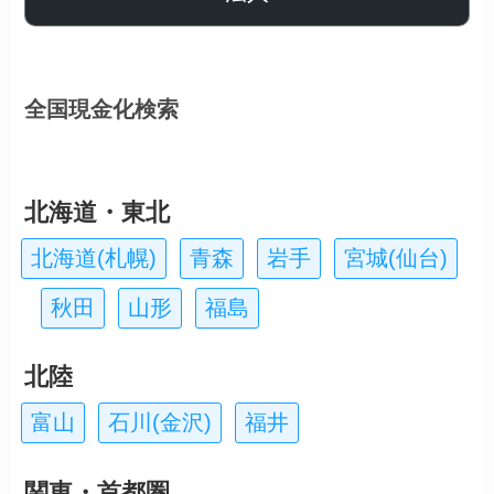
全国現金化検索
北海道・東北
北海道(札幌)
青森
岩手
宮城(仙台)
秋田
山形
福島
北陸
富山
石川(金沢)
福井
関東・首都圏