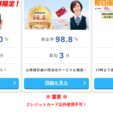
0
98.8
%
換金率
%
3
分
最短
分
積り！
お客様目線の現金化サービスを徹底！
15時まで
詳細を見る
※ 重要 ※
クレジットカード以外使用不可！