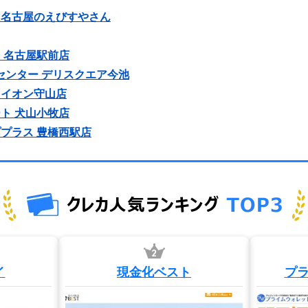
は名古屋のえびすやさん
 名古屋駅前店
取センター デリスクエア今池
トイオン守山店
ト 犬山小牧店
プラス 豊橋西駅店
イ
現金化ベスト
プ