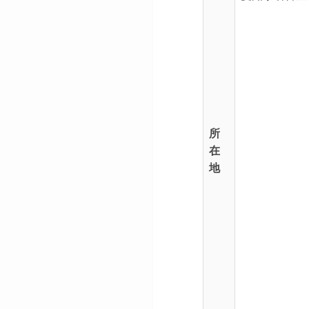
所
在
地