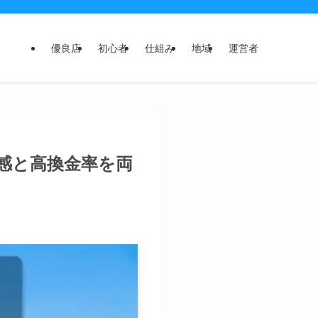
優良店
初心者
仕組み
地域
運営者
感と高換金率を両