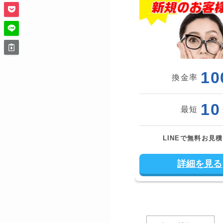
10
換金率
10
最短
LINEで無料お見
詳細を見る