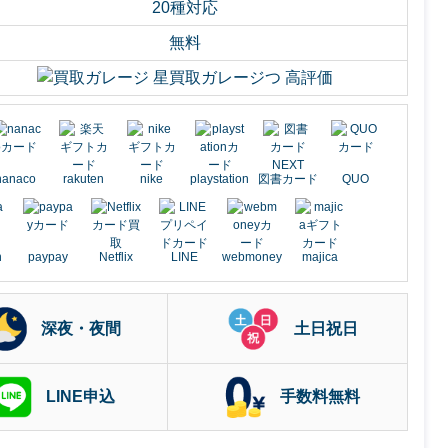
20種対応
無料
nanaco
rakuten
nike
playstation
図書カード
QUO
h
paypay
Netflix
LINE
webmoney
majica
深夜・夜間
土日祝日
LINE申込
手数料無料