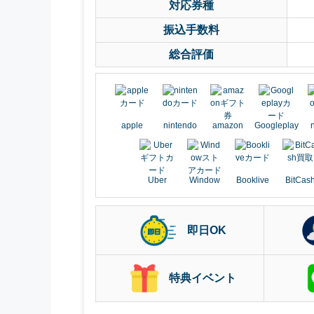
対応券種
振込手数料
総合評価
apple
nintendo
amazon
Googleplay
Uber
Window
Booklive
BitCas
即日OK
特典イベント