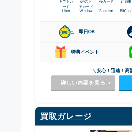
Uber
Window
Booklive
BitCas
即日OK
特典イベント
＼安心！迅速！高
詳しい内容を見る
買取ガレージ