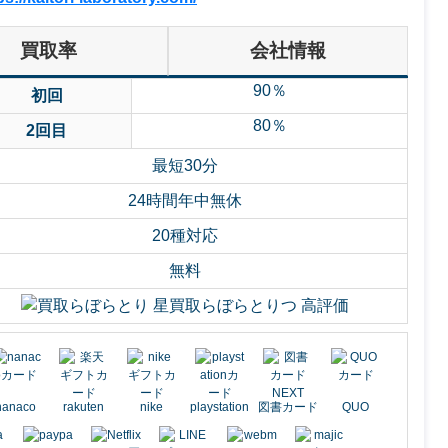
買取率
会社情報
90％
初回
80％
2回目
最短30分
24時間年中無休
20種対応
無料
nanaco
rakuten
nike
playstation
図書カード
QUO