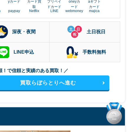
h
paypay
Netflix
LINE
webmoney
majica
深夜・夜間
土日祝日
LINE申込
手数料無料
額！で信頼と実績のある買取！／
買取らぼらとりへ進む