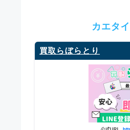
カエタイ
買取らぼらとり
公式URL
htt