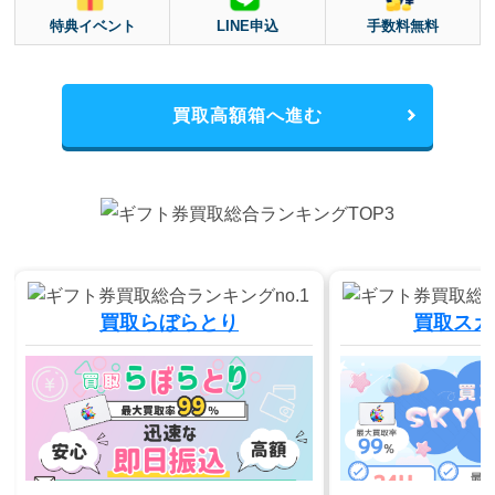
特典イベント
LINE申込
手数料無料
買取高額箱へ進む
買取らぼらとり
買取スカ