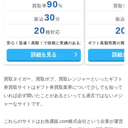
90
買取率
%
買取
30
振込
分
振込
20
20
種対応
安心！迅速！高額！で信頼と実績のある買取！
ギフト高額売買の買
詳細を見る
詳細を
買取タイガー、買取ボブ、買取レンジャーといったギフト
券買取サイトはギフト券買取業界について少しでも知って
いれば必ず聞いたことがあるといっても過言ではないメジ
ャーなサイトです。
これらのサイトはお魚通販.com株式会社という企業が運営