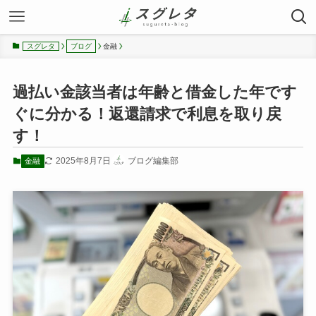
金融
スグレタ
ブログ
過払い金該当者は年齢と借金した年です
ぐに分かる！返還請求で利息を取り戻
す！
2025年8月7日
ブログ編集部
金融