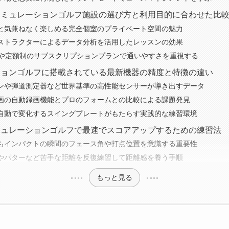
いシミュレーションゴルフ施設の選び方と利用目的に合わせた比
と気兼ねなく楽しめる完全個室のプライベート空間の魅力
ストラクターによるデータ分析を活用したレッスンの効果
業や定額制のサブスクリプションプランで通いやすさを重視する
ーションゴルフに搭載されている最新機器の精度と特徴の違い
ンや弾道測定器など世界基準の高性能センサーが導き出すデータ
画の自動録画機能とプロのフォームとの比較による課題発見
自動で変化するスイングプレートがもたらす実践的な練習環境
シミュレーションゴルフで最速でスコアアップするための練習法
もインパクトの瞬間のフェース角や打点位置を意識する重要性
やパターなど苦手な距離を反復練習して距離感を養う手順
もっと見る