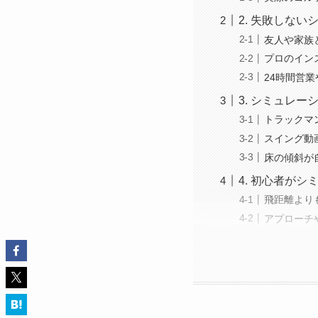
2. 失敗しな
友人や家族
プロのイン
24時間営
3. シミュレ
トラックマ
スイング動
床の傾斜が
4. 初心者が
飛距離より
アプローチ