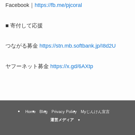
Facebook｜
https://fb.me/pjcoral
■ 寄付して応援
つながる募金
https://stn.mb.softbank.jp/I8d2U
ヤフーネット募金
https://x.gd/6AXtp
Home
Blog
Privacy Policy
Myじんけん宣言
運営メディア
スグレタblog
キクハピ
カエタイ
アトマネ