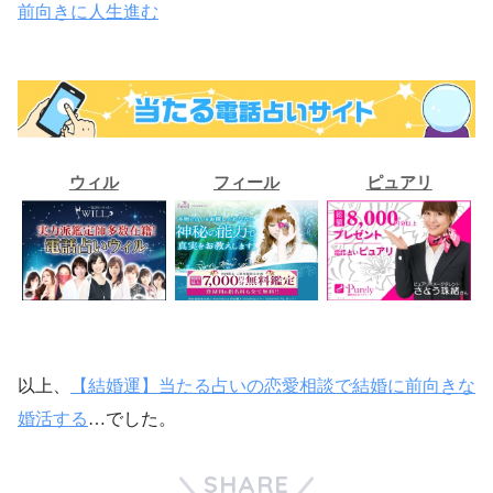
前向きに人生進む
ウィル
フィール
ピュアリ
ウィル
フィール
ピュアリ
占い相談
占い相談
占い相談
以上、
【結婚運】当たる占いの恋愛相談で結婚に前向きな
婚活する
…でした。
SHARE