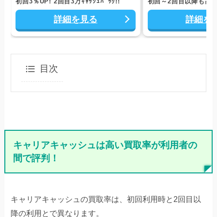
初回3％UP! 2回目3万ｷｬｯｼｭﾊﾞｯｸ!!
初回～2回目以降も高
詳細を見る
詳細を
目次
キャリアキャッシュは高い買取率が利用者の
間で評判！
キャリアキャッシュの買取率は、初回利用時と2回目以
降の利用とで異なります。