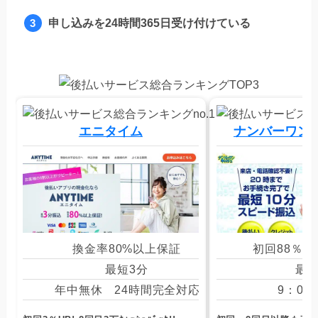
申し込みを24時間365日受け付けている
エニタイム
ナンバーワン
換金率80%以上保証
初回88％ 
最短3分
最短
年中無休 24時間完全対応
9：00
休日：日祝）